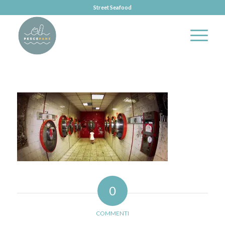
Street Seafood
0
COMMENTI