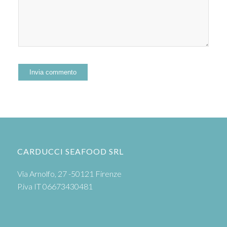
CARDUCCI SEAFOOD SRL
Via Arnolfo, 27 -50121 Firenze
P.iva IT 06673430481