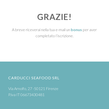
GRAZIE!
A breve riceverai nella tua e-mail un
bonus
per aver
completato l’iscrizione.
CARDUCCI SEAFOOD SRL
Via Arnolfo, 27 -50121 Firenze
P.iva IT 06673430481